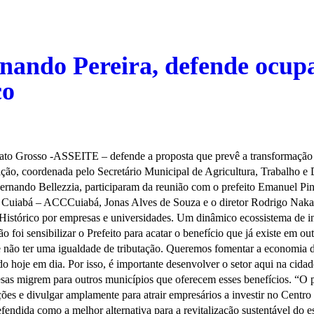
ando Pereira, defende ocupaç
co
ato Grosso -ASSEITE – defende a proposta que prevê a transformação 
tação, coordenada pelo Secretário Municipal de Agricultura, Trabalho 
rnando Bellezzia, participaram da reunião com o prefeito Emanuel Pinhe
e Cuiabá – ACCCuiabá, Jonas Alves de Souza e o diretor Rodrigo Nakao
 Histórico por empresas e universidades. Um dinâmico ecossistema de in
o foi sensibilizar o Prefeito para acatar o benefício que já existe em ou
 não ter uma igualdade de tributação. Queremos fomentar a economia de
do hoje em dia. Por isso, é importante desenvolver o setor aqui na cida
resas migrem para outros municípios que oferecem esses benefícios. “O p
s e divulgar amplamente para atrair empresários a investir no Centro 
defendida como a melhor alternativa para a revitalização sustentável do