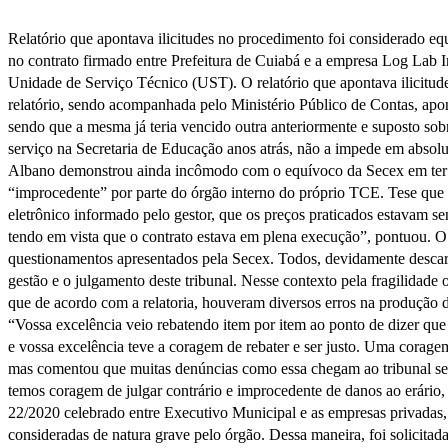
Relatório que apontava ilicitudes no procedimento foi considerado e
no contrato firmado entre Prefeitura de Cuiabá e a empresa Log Lab 
Unidade de Serviço Técnico (UST). O relatório que apontava ilicitude
relatório, sendo acompanhada pelo Ministério Público de Contas, apo
sendo que a mesma já teria vencido outra anteriormente e suposto sobre
serviço na Secretaria de Educação anos atrás, não a impede em absolu
Albano demonstrou ainda incômodo com o equívoco da Secex em ter re
“improcedente” por parte do órgão interno do próprio TCE. Tese que f
eletrônico informado pelo gestor, que os preços praticados estavam se
tendo em vista que o contrato estava em plena execução”, pontuou. 
questionamentos apresentados pela Secex. Todos, devidamente descar
gestão e o julgamento deste tribunal. Nesse contexto pela fragilidade
que de acordo com a relatoria, houveram diversos erros na produção d
“Vossa excelência veio rebatendo item por item ao ponto de dizer qu
e vossa excelência teve a coragem de rebater e ser justo. Uma cora
mas comentou que muitas denúncias como essa chegam ao tribunal se
temos coragem de julgar contrário e improcedente de danos ao erário
22/2020 celebrado entre Executivo Municipal e as empresas privadas,
consideradas de natura grave pelo órgão. Dessa maneira, foi solicitada