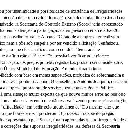
 por unanimidade a possibilidade de existência de irregularidades
 manutenção de sistemas de informação, sob demanda, dimensionada na
uivado. A Secretaria de Controle Externo (Secex) teria apresentado
 chamam a atenção, a participação da empresa no certame 20/2020,
o, o conselheiro Valter Albano. “O fato de a empresa ter realizado
o nem a põe sob suspeita por ter vencido a licitação”, enfatizou.
os, ao que ele classificou como conduta “temerária” e
te a afirmação da Secex. Foi possível verificar no endereço
 Educação. Os preços por elas registrados, podiam ser considerados,
ndo Único Municipal de Educação. Ao todo, foram cinco
bilidade com base em meras suposições, prejudica de sobremaneira a
gularidades”, pontuou Albano. O conselheiro Antônio Joaquim, destacou
ira a empresa prestadora de serviço, bem como o Poder Público.
á uma situação muito exposta de que houve muitos erros no relatório
etou ainda esclarecendo que não estava fazendo provocação ao órgão,
 “dificuldade” em pedir pelo arquivamento. “Do mesmo jeito que
aro que houve erros”, ponderou. O processo Trata-se do pregão
nar apresentado pela Secex, foram aprontadas quatro irregularidades
 e correções das supostas irregularidades. As defesas da Secretaria