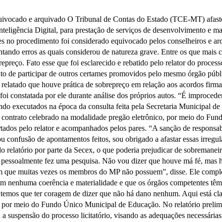
quivocado e arquivado O Tribunal de Contas do Estado (TCE-MT) afastou
Inteligência Digital, para prestação de serviços de desenvolvimento e
s no procedimento foi considerado equivocado pelos conselheiros e arq
ntando erros as quais considerou de natureza grave. Entre os que mais
preço. Fato esse que foi esclarecido e rebatido pelo relator do process
to de participar de outros certames promovidos pelo mesmo órgão públic
latado que houve prática de sobrepreço em relação aos acordos firmad
oi constatada por ele durante análise dos próprios autos. “É improceden
ndo executados na época da consulta feita pela Secretaria Municipal de
O contrato celebrado na modalidade pregão eletrônico, por meio do Fu
tados pelo relator e acompanhados pelos pares. “A sanção de responsa
 ou confusão de apontamentos feitos, sou obrigado a afastar essas irre
o relatório por parte da Secex, o que poderia prejudicar de sobremane
e pessoalmente fez uma pesquisa. Não vou dizer que houve má fé, mas h
gem que muitas vezes os membros do MP não possuem”, disse. Ele compl
m nenhuma coerência e materialidade e que os órgãos competentes têm
, temos que ter coragem de dizer que não há dano nenhum. Aqui está cl
 por meio do Fundo Único Municipal de Educação. No relatório prelimi
 a suspensão do processo licitatório, visando as adequações necessárias